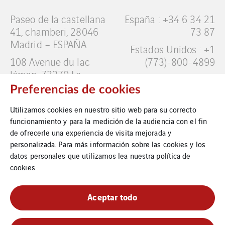
Paseo de la castellana
España : +34 6 34 21
41, chamberi, 28046
73 87
Madrid – ESPAÑA
Estados Unidos : +1
108 Avenue du lac
(773)-800-4899
léman, 73370 Le
Canada: +1
Bourget du lac,
Preferencias de cookies
(579)-421-7469
FRANCIA
Francia: +33 4 58 82
Utilizamos cookies en nuestro sitio web para su correcto
346 N Justine St Ste
82 82
funcionamiento y para la medición de la audiencia con el fin
302 , Chicago, IL
de ofrecerle una experiencia de visita mejorada y
info.methalac@methala
60607 – ESTADOS
personalizada. Para más información sobre las cookies y los
UNIDOS
datos personales que utilizamos lea nuestra
política de
cookies
880 Rue Roy E,
Montreal, Quebec,
H2L 1E6 – CANADA
Aceptar todo